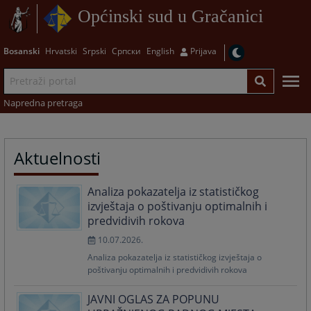
Općinski sud u Gračanici
Bosanski
Hrvatski
Srpski
Српски
English
Prijava
Napredna pretraga
Aktuelnosti
Analiza pokazatelja iz statističkog
izvještaja o poštivanju optimalnih i
predvidivih rokova
10.07.2026.
Analiza pokazatelja iz statističkog izvještaja o
poštivanju optimalnih i predvidivih rokova
JAVNI OGLAS ZA POPUNU