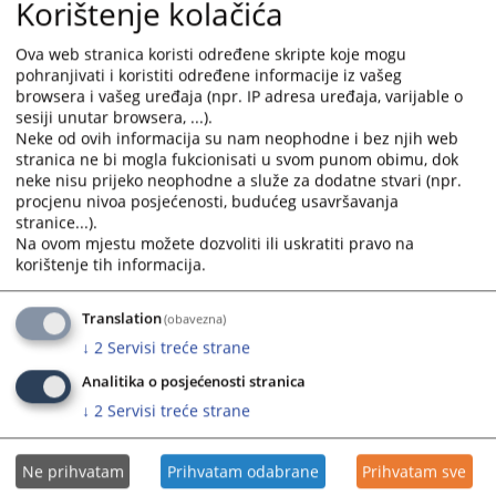
Korištenje kolačića
Ova web stranica koristi određene skripte koje mogu
pohranjivati i koristiti određene informacije iz vašeg
browsera i vašeg uređaja (npr. IP adresa uređaja, varijable o
sesiji unutar browsera, ...).
Neke od ovih informacija su nam neophodne i bez njih web
stranica ne bi mogla fukcionisati u svom punom obimu, dok
neke nisu prijeko neophodne a služe za dodatne stvari (npr.
procjenu nivoa posjećenosti, budućeg usavršavanja
stranice...).
Na ovom mjestu možete dozvoliti ili uskratiti pravo na
korištenje tih informacija.
Translation
(obavezna)
↓
2
Servisi treće strane
Analitika o posjećenosti stranica
↓
2
Servisi treće strane
Ne prihvatam
Prihvatam odabrane
Prihvatam sve