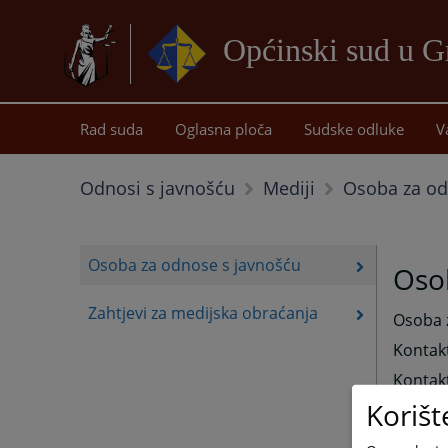
Općinski sud u G
Rad suda
Oglasna ploča
Sudske odluke
V
Osoba za od
Odnosi s javnošću
Mediji
Osoba za odnose s javnošću
Oso
Zahtjevi za medijska obraćanja
Osoba z
Kontakt
Kontakt
Korišt