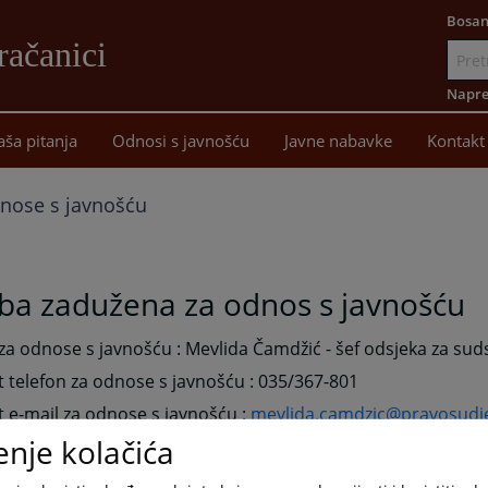
Bosan
račanici
Idi
na
Napre
sadržaj
aša pitanja
Odnosi s javnošću
Javne nabavke
Kontakt
nose s javnošću
ba zadužena za odnos s javnošću
a odnose s javnošću : Mevlida Čamdžić - šef odsjeka za su
 telefon za odnose s javnošću : 035/367-801
 e-mail za odnose s javnošću :
mevlida.camdzic@pravosudj
enje kolačića