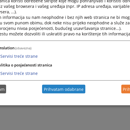
nica koristi određene skripte koje mogu pohranjivati i koristiti od
iz vašeg browsera i vašeg uređaja (npr. IP adresa uređaja, varijable 
era, ...).
h informacija su nam neophodne i bez njih web stranica ne bi mog
i u svom punom obimu, dok neke nisu prijeko neophodne a služe z
 procjenu nivoa posjećenosti, budućeg usavršavanja stranice...).
tu možete dozvoliti ili uskratiti pravo na korištenje tih informacija
nslation
(obavezna)
Servisi treće strane
litika o posjećenosti stranica
Servisi treće strane
tam
Prihvatam odabrane
Pri