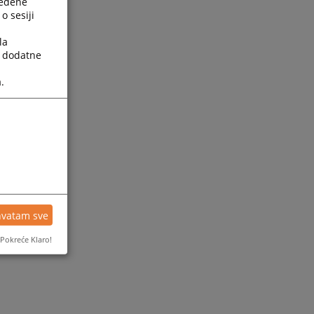
ređene
o sesiji
la
a dodatne
.
hvatam sve
Pokreće Klaro!