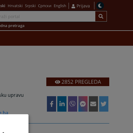
ski
Hrvatski
Srpski
Српски
English
Prijava
dna pretraga
2852
PREGLEDA
dsku upravu
e.ba