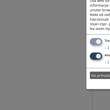
Ova web stra
informacije 
unutar brows
Neke od ovi
fukcionisat
stvari (npr.
Na ovom mjes
Tra
↓
2
Ana
↓
2
Ne prihva