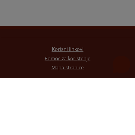
Korisni linkovi
Pomoc za koristenje
Mapa stranice
Redizajn web stranice je finansirala Evropska unija. Za njen sadržaj isključivo je odgovorno
Visoko sudsko i tužilačko vijeće BiH i ona ne odražava nužno stavove Evropske unije.