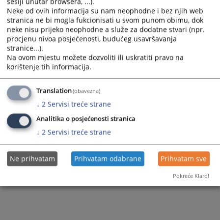
Pravna pomoć
sesiji unutar browsera, ...).
Neke od ovih informacija su nam neophodne i bez njih web
stranica ne bi mogla fukcionisati u svom punom obimu, dok
neke nisu prijeko neophodne a služe za dodatne stvari (npr.
procjenu nivoa posjećenosti, budućeg usavršavanja
stranice...).
Na ovom mjestu možete dozvoliti ili uskratiti pravo na
korištenje tih informacija.
Translation
(obavezna)
↓
2
Servisi treće strane
Analitika o posjećenosti stranica
↓
2
Servisi treće strane
Ne prihvatam
Prihvatam odabrane
Prihvatam sve
Pokreće Klaro!