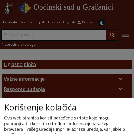
Općinski sud u Gračanici
Bosanski
Hrvatski
Srpski
Српски
English
Prijava
Napredna pretraga
Oglasna ploča
Važne informacije
Podnošenje pritužbi
Raspored suđenja
Raspored suđenja
Upražnjene pozicije
Sudske takse
Korištenje kolačića
Opće informacije
Pozivi
Ova web stranica koristi određene skripte koje mogu
Objavljene pozicije
Sudski vještaci i tumači
pohranjivati i koristiti određene informacije iz vašeg
browsera i vašeg uređaja (npr. IP adresa uređaja, varijable o