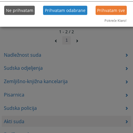
Ne prihvatam
Prihvatam odabrane
Prihvatam sve
Pokreće Klaro!
1 - 2 / 2
1
Nadležnost suda
Sudska odjeljenja
Zemljišno-knjižna kancelarija
Pisarnica
Sudska policija
Akti suda