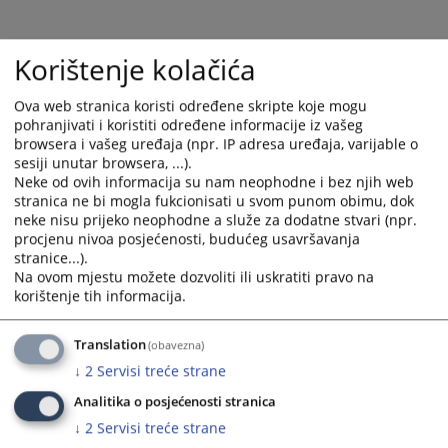
select
select
a
a
Korištenje kolačića
date.
date.
Press
Press
Ova web stranica koristi određene skripte koje mogu
the
the
pohranjivati i koristiti određene informacije iz vašeg
question
question
browsera i vašeg uređaja (npr. IP adresa uređaja, varijable o
mark
mark
sesiji unutar browsera, ...).
key
key
Neke od ovih informacija su nam neophodne i bez njih web
to
to
stranica ne bi mogla fukcionisati u svom punom obimu, dok
get
get
neke nisu prijeko neophodne a služe za dodatne stvari (npr.
the
the
procjenu nivoa posjećenosti, budućeg usavršavanja
stranice...).
keyboard
keyboard
Na ovom mjestu možete dozvoliti ili uskratiti pravo na
shortcuts
shortcuts
korištenje tih informacija.
for
for
changing
changing
Translation
(obavezna)
dates.
dates.
↓
2
Servisi treće strane
Analitika o posjećenosti stranica
↓
2
Servisi treće strane