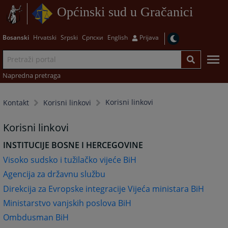
Općinski sud u Gračanici
Bosanski
Hrvatski
Srpski
Српски
English
Prijava
Napredna pretraga
Korisni linkovi
Kontakt
Korisni linkovi
Korisni linkovi
INSTITUCIJE BOSNE I HERCEGOVINE
Visoko sudsko i tužilačko vijeće BiH
Agencija za državnu služ
bu
Direkcija za Evropske integracije Vijeća ministara BiH
Ministarstvo vanjskih poslova BiH
Ombdusman BiH