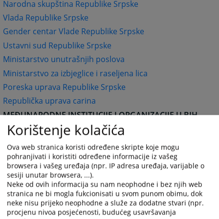
Narodna skupština Republike Srpske
Vlada Republike Srpske
Gender centar Vlade Republike Srpske
Ustavni sud Republike Srpske
Ministarstvo unutrašnjih poslova
Ministarstvo za izbjeglice i raseljena lica
Poreska uprava Republike Srpske
Republička uprava carina
MEĐUNARODNE INSTITUCIJE I ORGANIZACIJE U BIH
Korištenje kolačića
Kancelarija Visokog predstavnika (OHR)
OSCE Misija u BiH
Ova web stranica koristi određene skripte koje mogu
Delegacija Evropske komisije u BiH
pohranjivati i koristiti određene informacije iz vašeg
browsera i vašeg uređaja (npr. IP adresa uređaja, varijable o
Komisija za imovinske zahtjeve raseljenih lica i
sesiji unutar browsera, ...).
izbjeglica (CRPC)
Neke od ovih informacija su nam neophodne i bez njih web
/
stranica ne bi mogla fukcionisati u svom punom obimu, dok
neke nisu prijeko neophodne a služe za dodatne stvari (npr.
UNHCR BiH
procjenu nivoa posjećenosti, budućeg usavršavanja