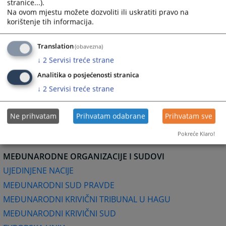
Dom za ljudska prava za BiH
stranice...).
Na ovom mjestu možete dozvoliti ili uskratiti pravo na
korištenje tih informacija.
ADVOKATSKE KOMORE
Advokatska komora Federacije Bosna i Hercegovine
Translation
(obavezna)
Advokatska komora Republike Srpske
↓
2
Servisi treće strane
SUDSKA PRAKSA NA INTERNETU (Centar za sudsku
Analitika o posjećenosti stranica
dokumentaciju)
↓
2
Servisi treće strane
BAZE PRAVNIH PROPISA
Ne prihvatam
Prihvatam odabrane
Prihvatam sve
SLUŽBENI LIST BOSNE I HERCEGOVINE
Pokreće Klaro!
MEĐUNARODNE ORGANIZACIJE I SUDOVI
UJEDINJENE NACIJE
MEĐUNARODNI SUD PRAVDE
MEĐUNARODNI KRIVIČNI TRIBUNAL U HAGU
MEĐUNARODNI KRIVIČNI SUD