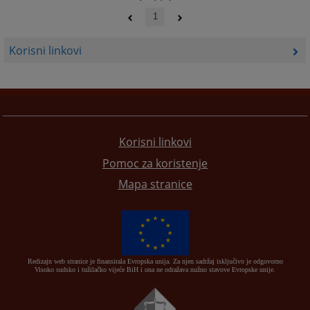
1
Korisni linkovi
Korisni linkovi
Pomoc za koristenje
Mapa stranice
Redizajn web stranice je finansirala Evropska unija. Za njen sadržaj isključivo je odgovorno
Visoko sudsko i tužilačko vijeće BiH i ona ne odražava nužno stavove Evropske unije.