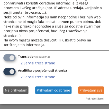
pohranjivati i koristiti određene informacije iz vašeg
browsera i vašeg uređaja (npr. IP adresa uređaja, varijable o
sesiji unutar browsera, ...).
Neke od ovih informacija su nam neophodne i bez njih web
stranica ne bi mogla fukcionisati u svom punom obimu, dok
neke nisu prijeko neophodne a služe za dodatne stvari (npr.
Trenutno nema vijesti
procjenu nivoa posjećenosti, budućeg usavršavanja
stranice...).
Na ovom mjestu možete dozvoliti ili uskratiti pravo na
korištenje tih informacija.
Translation
(obavezna)
↓
2
Servisi treće strane
Analitika o posjećenosti stranica
↓
2
Servisi treće strane
Ne prihvatam
Prihvatam odabrane
Prihvatam sve
Pokreće Klaro!