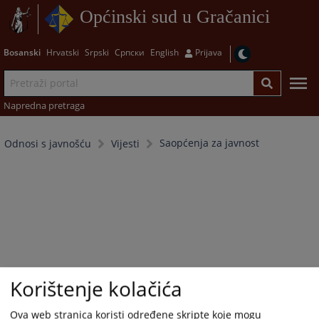
Općinski sud u Gračanici
Bosanski
Hrvatski
Srpski
Српски
English
Prijava
Napredna pretraga
Saopćenja za javnost
Odnosi s javnošću
Vijesti
Korištenje kolačića
Ova web stranica koristi određene skripte koje mogu