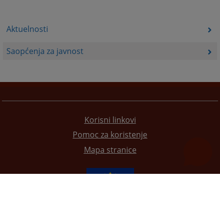
Aktuelnosti
Saopćenja za javnost
Korisni linkovi
Pomoc za koristenje
Mapa stranice
Redizajn web stranice je finansirala Evropska unija. Za njen sadržaj isključivo je odgovorno
Visoko sudsko i tužilačko vijeće BiH i ona ne odražava nužno stavove Evropske unije.