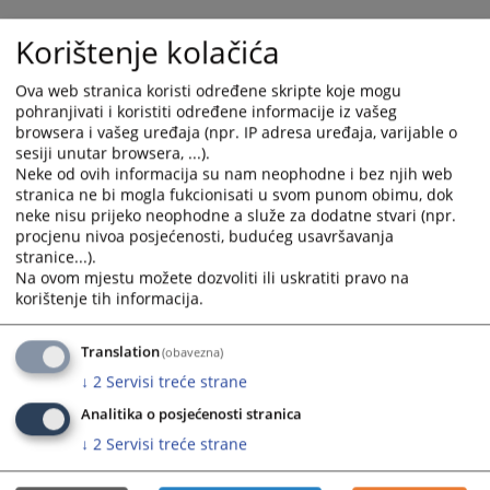
and
and
Korištenje kolačića
select
select
a
a
date.
date.
Ova web stranica koristi određene skripte koje mogu
pohranjivati i koristiti određene informacije iz vašeg
Press
Press
browsera i vašeg uređaja (npr. IP adresa uređaja, varijable o
the
the
sesiji unutar browsera, ...).
question
question
Neke od ovih informacija su nam neophodne i bez njih web
mark
mark
stranica ne bi mogla fukcionisati u svom punom obimu, dok
key
key
neke nisu prijeko neophodne a služe za dodatne stvari (npr.
to
to
procjenu nivoa posjećenosti, budućeg usavršavanja
stranice...).
get
get
Na ovom mjestu možete dozvoliti ili uskratiti pravo na
the
the
korištenje tih informacija.
keyboard
keyboard
shortcuts
shortcuts
Translation
for
for
(obavezna)
changing
changing
↓
2
Servisi treće strane
dates.
dates.
Analitika o posjećenosti stranica
↓
2
Servisi treće strane