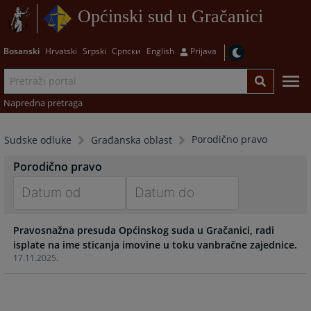
Općinski sud u Gračanici
Bosanski
Hrvatski
Srpski
Српски
English
Prijava
Napredna pretraga
Porodično pravo
Sudske odluke
Građanska oblast
Porodično pravo
Navigate
Navigate
Pravosnažna presuda Općinskog suda u Gračanici, radi
forward
forward
isplate na ime sticanja imovine u toku vanbračne zajednice.
to
to
17.11.2025.
interact
interact
with
with
the
the
calendar
calendar