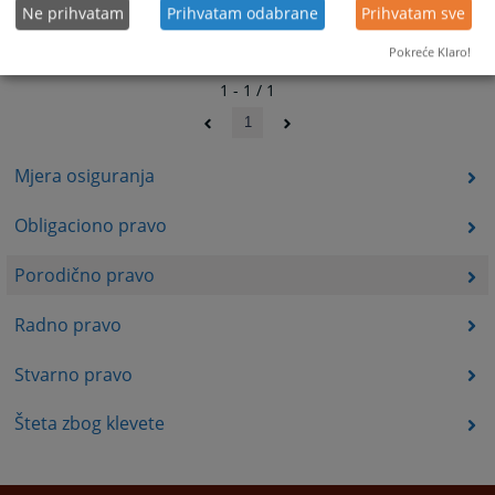
Ne prihvatam
Prihvatam odabrane
Prihvatam sve
Pokreće Klaro!
1 - 1 / 1
1
Mjera osiguranja
Obligaciono pravo
Porodično pravo
Radno pravo
Stvarno pravo
Šteta zbog klevete