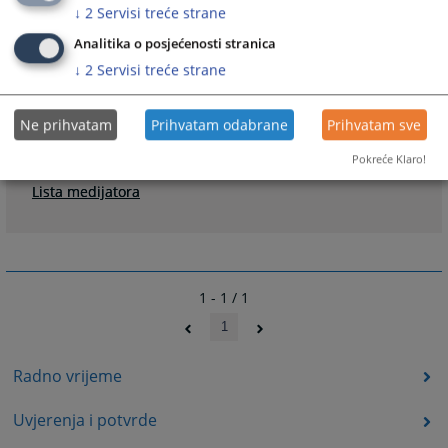
↓
2
Servisi treće strane
1355
PREGLEDA
Analitika o posjećenosti stranica
↓
2
Servisi treće strane
Ne prihvatam
Prihvatam odabrane
Prihvatam sve
Linkovi
Pokreće Klaro!
Lista medijatora
1 - 1 / 1
1
Radno vrijeme
Uvjerenja i potvrde