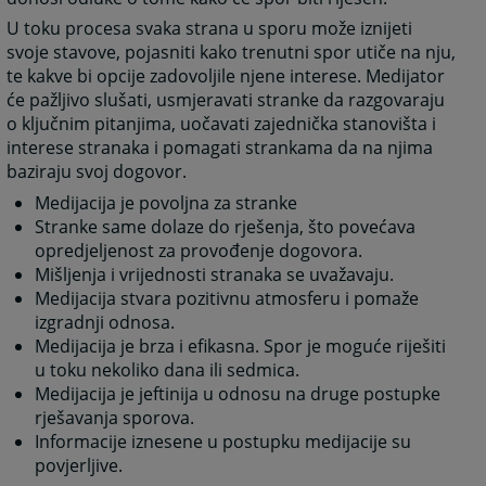
U toku procesa svaka strana u sporu može iznijeti
svoje stavove, pojasniti kako trenutni spor utiče na nju,
te kakve bi opcije zadovoljile njene interese. Medijator
će pažljivo slušati, usmjeravati stranke da razgovaraju
o ključnim pitanjima, uočavati zajednička stanovišta i
interese stranaka i pomagati strankama da na njima
baziraju svoj dogovor.
Medijacija je povoljna za stranke
Stranke same dolaze do rješenja, što povećava
opredjeljenost za provođenje dogovora.
Mišljenja i vrijednosti stranaka se uvažavaju.
Medijacija stvara pozitivnu atmosferu i pomaže
izgradnji odnosa.
Medijacija je brza i efikasna. Spor je moguće riješiti
u toku nekoliko dana ili sedmica.
Medijacija je jeftinija u odnosu na druge postupke
rješavanja sporova.
Informacije iznesene u postupku medijacije su
povjerljive.