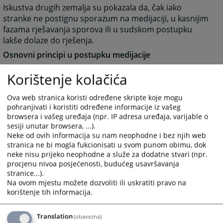
Iskustva drugih zemalja su pokazala da, čak iako
stranke ne postignu sporazum na medijaciji, u kasnijim
fazama rješavanja sporova ili u sudskom postupku
lakše dolaze do rješenja.
Osnovni principi u postupku medijacije
Dobrovoljnost
- Strane u sporu dobrovoljno pokreću
Korištenje kolačića
postupak medijacije i sudjeluju u postizanju
sporazuma.
Ova web stranica koristi određene skripte koje mogu
Povjerljivost
- Postupak medijacije je povjerljive
pohranjivati i koristiti određene informacije iz vašeg
prirode. Izjave stranaka iznesene u postupku medijacije
browsera i vašeg uređaja (npr. IP adresa uređaja, varijable o
sesiji unutar browsera, ...).
ne mogu se bez odobrenja stranaka koristiti kao dokaz
Neke od ovih informacija su nam neophodne i bez njih web
u bilo kojem drugom postupku.
stranica ne bi mogla fukcionisati u svom punom obimu, dok
Jednakost stranaka
- Stranke u postupku medijacije
neke nisu prijeko neophodne a služe za dodatne stvari (npr.
imaju jednaka prava.
procjenu nivoa posjećenosti, budućeg usavršavanja
stranice...).
Neutralnost medijatora
- Medijator posreduje na
Na ovom mjestu možete dozvoliti ili uskratiti pravo na
neutralan način, bez predrasuda u pogledu stranaka i
korištenje tih informacija.
predmeta spora.
Translation
(obavezna)