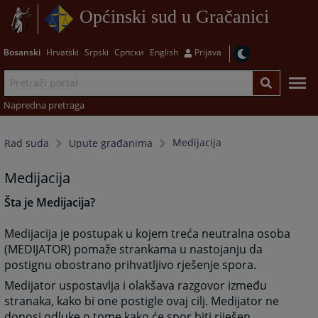
Općinski sud u Gračanici
Bosanski
Hrvatski
Srpski
Српски
English
Prijava
Napredna pretraga
Medijacija
Rad suda
Upute građanima
Medijacija
Šta je Medijacija?
Medijacija je postupak u kojem treća neutralna osoba
(MEDIJATOR) pomaže strankama u nastojanju da
postignu obostrano prihvatljivo rješenje spora.
Medijator uspostavlja i olakšava razgovor između
stranaka, kako bi one postigle ovaj cilj. Medijator ne
donosi odluke o tome kako će spor biti riješen.