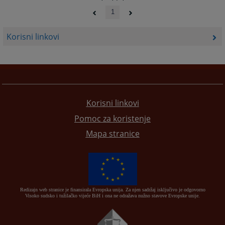
1
Korisni linkovi
Korisni linkovi
Pomoc za koristenje
Mapa stranice
Redizajn web stranice je finansirala Evropska unija. Za njen sadržaj isključivo je odgovorno
Visoko sudsko i tužilačko vijeće BiH i ona ne odražava nužno stavove Evropske unije.