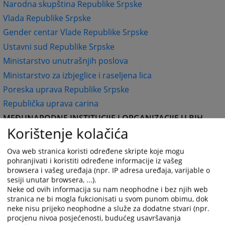
Narodna skupština Republike Srpske
Vlada Republike Srpske
Gender centar Vlade Republike Srpske
Ustavni sud Republike Srpske
Ministarstvo unutrašnjih poslova
Ministarstvo za izbjeglice i raseljena lica
Poreska uprava Republike Srpske
Republička uprava carina
MEĐUNARODNE INSTITUCIJE I ORGANIZACIJE U BIH
Korištenje kolačića
Kancelarija Visokog predstavnika (OHR)
OSCE Misija u BiH
Ova web stranica koristi određene skripte koje mogu
Delegacija Evropske komisije u BiH
pohranjivati i koristiti određene informacije iz vašeg
browsera i vašeg uređaja (npr. IP adresa uređaja, varijable o
Komisija za imovinske zahtjeve raseljenih lica i
sesiji unutar browsera, ...).
izbjeglica (CRPC)
Neke od ovih informacija su nam neophodne i bez njih web
/
stranica ne bi mogla fukcionisati u svom punom obimu, dok
neke nisu prijeko neophodne a služe za dodatne stvari (npr.
UNHCR BiH
procjenu nivoa posjećenosti, budućeg usavršavanja