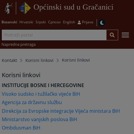
Općinski sud u Gračanici
Bosanski
Hrvatski
Srpski
Српски
English
Prijava
Napredna pretraga
Korisni linkovi
Kontakt
Korisni linkovi
Korisni linkovi
INSTITUCIJE BOSNE I HERCEGOVINE
Visoko sudsko i tužilačko vijeće BiH
Agencija za državnu služ
bu
Direkcija za Evropske integracije Vijeća ministara BiH
Ministarstvo vanjskih poslova BiH
Ombdusman BiH