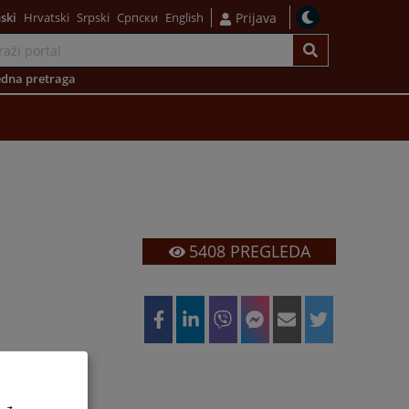
ski
Hrvatski
Srpski
Српски
English
Prijava
dna pretraga
5408
PREGLEDA
 10:00