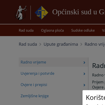
Općinski sud u G
Rad suda
Oglasna ploča
Sudske odluke
V
Radno vri
Rad suda
Upute građanima
Radno vrijeme
Rad
Uvjerenja i potvrde
Radno v
Pri
Ovjere i prepisi
Ovjere
Pis
Korišt
Zemljišne knjige
ZK
Predsje