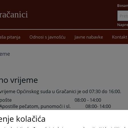
Bosan
račanici
Idi
na
Napre
sadržaj
aša pitanja
Odnosi s javnošću
Javne nabavke
Kontakt
jeme
no vrijeme
rijeme Općinskog suda u Gračanici je od 07:30 do 16:00.
jem pošte 08:00 - 14:00
 Apostille pečatom, punomoći i sl. 08:00- 14:00
arnica suda 08:00- 14:00
enje kolačića
 ured 08:00 - 14:00
dnik suda prima stranke svakog petka u terminu od 08:00 -