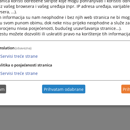
nica koristi određene skripte koje mogu pohranjivati i koristiti od
iz vašeg browsera i vašeg uređaja (npr. IP adresa uređaja, varijable 
era, ...).
ureda stranke prima svakog petka 08:00 - 12:00.
h informacija su nam neophodne i bez njih web stranica ne bi mog
i primanje stranaka koji nisu sa pozivom kod predsjednika s
i u svom punom obimu, dok neke nisu prijeko neophodne a služe z
h saradnika, vrši se u skladu sa zakonom i Kodeksom sudijsk
 procjenu nivoa posjećenosti, budućeg usavršavanja stranice...).
tu možete dozvoliti ili uskratiti pravo na korištenje tih informacija
nslation
(obavezna)
Servisi treće strane
litika o posjećenosti stranica
Servisi treće strane
tam
Prihvatam odabrane
Pri