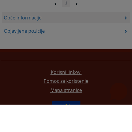
1
Opće informacije
Objavljene pozicije
Korisni linkovi
Pomoc za koristenje
Mapa stranice
Redizajn web stranice je finansirala Evropska unija. Za njen sadržaj isključivo je odgovorno
Visoko sudsko i tužilačko vijeće BiH i ona ne odražava nužno stavove Evropske unije.