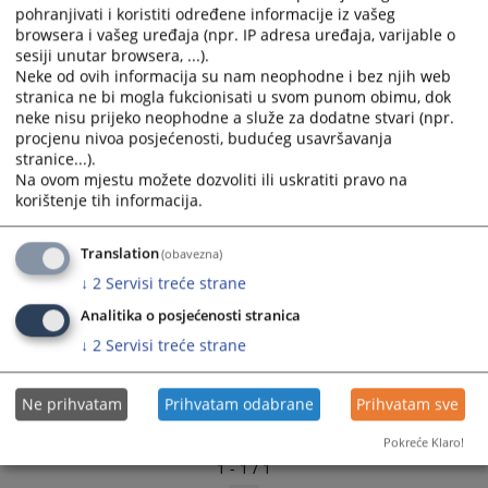
pohranjivati i koristiti određene informacije iz vašeg
primjenjuju se, u skladu sa zakonom i opći propisi o
browsera i vašeg uređaja (npr. IP adresa uređaja, varijable o
radu i kolektivni ugovori.
sesiji unutar browsera, ...).
Neke od ovih informacija su nam neophodne i bez njih web
3024
PREGLEDA
stranica ne bi mogla fukcionisati u svom punom obimu, dok
neke nisu prijeko neophodne a služe za dodatne stvari (npr.
procjenu nivoa posjećenosti, budućeg usavršavanja
stranice...).
Na ovom mjestu možete dozvoliti ili uskratiti pravo na
korištenje tih informacija.
Translation
(obavezna)
↓
2
Servisi treće strane
Analitika o posjećenosti stranica
↓
2
Servisi treće strane
Ne prihvatam
Prihvatam odabrane
Prihvatam sve
Pokreće Klaro!
1 - 1 / 1