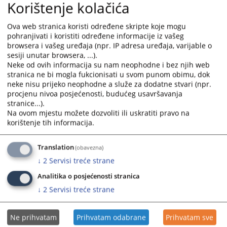
Korištenje kolačića
03.10.2024.
and
and
select
select
Ova web stranica koristi određene skripte koje mogu
Izmjena Plana javnih nabavki Općinskog suda u Gračanici
a
a
pohranjivati i koristiti određene informacije iz vašeg
za 2024. godinu I
date.
date.
browsera i vašeg uređaja (npr. IP adresa uređaja, varijable o
03.10.2024.
Press
Press
sesiji unutar browsera, ...).
the
the
Neke od ovih informacija su nam neophodne i bez njih web
Plan javnih nabavki Općinskog suda u Gračanici za 2024.
stranica ne bi mogla fukcionisati u svom punom obimu, dok
question
question
godinu
neke nisu prijeko neophodne a služe za dodatne stvari (npr.
mark
mark
20.03.2024.
procjenu nivoa posjećenosti, budućeg usavršavanja
key
key
stranice...).
to
to
Na ovom mjestu možete dozvoliti ili uskratiti pravo na
Izmjena Plana javnih nabavki Općinskog suda u Gračanici
get
get
korištenje tih informacija.
za 2023. godinu V
the
the
24.10.2023.
keyboard
keyboard
Translation
(obavezna)
shortcuts
shortcuts
Izmjena Plana javnih nabavki Općinskog suda u Gračanici
↓
2
Servisi treće strane
for
for
za 2023. godinu IV
changing
changing
Analitika o posjećenosti stranica
21.09.2023.
dates.
dates.
↓
2
Servisi treće strane
Ne prihvatam
Prihvatam odabrane
Prihvatam sve