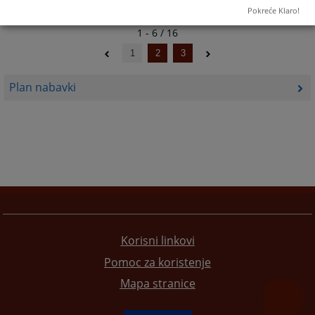
Pokreće Klaro!
1 - 6 / 16
1
2
3
Plan nabavki
Korisni linkovi
Pomoc za koristenje
Mapa stranice