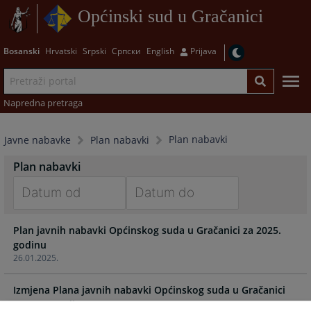
Općinski sud u Gračanici
Bosanski
Hrvatski
Srpski
Српски
English
Prijava
Napredna pretraga
Plan nabavki
Javne nabavke
Plan nabavki
Plan nabavki
Navigate
Navigate
Plan javnih nabavki Općinskog suda u Gračanici za 2025.
forward
forward
godinu
to
to
26.01.2025.
interact
interact
with
with
Izmjena Plana javnih nabavki Općinskog suda u Gračanici
the
the
za 2024. godinu II
calendar
calendar