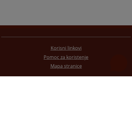
Korisni linkovi
Pomoc za koristenje
Mapa stranice
Redizajn web stranice je finansirala Evropska unija. Za njen sadržaj isključivo je odgovorno
Visoko sudsko i tužilačko vijeće BiH i ona ne odražava nužno stavove Evropske unije.