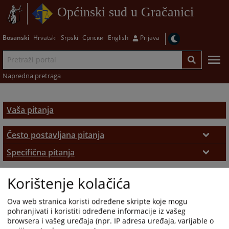
Općinski sud u Gračanici
Bosanski
Hrvatski
Srpski
Српски
English
Prijava
Napredna pretraga
Vaša pitanja
Često postavljana pitanja
Često postavljana pitanja
Specifična pitanja
Zemljišno-knjižni izvadak
Korištenje kolačića
Ova web stranica koristi određene skripte koje mogu
pohranjivati i koristiti određene informacije iz vašeg
browsera i vašeg uređaja (npr. IP adresa uređaja, varijable o