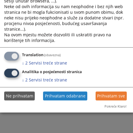
sesiji unutar browsera, ...).
Neke od ovih informacija su nam neophodne i bez njih web
stranica ne bi mogla fukcionisati u svom punom obimu, dok
neke nisu prijeko neophodne a služe za dodatne stvari (npr.
procjenu nivoa posjećenosti, budućeg usavršavanja
stranice...).
Na ovom mjestu možete dozvoliti ili uskratiti pravo na
korištenje tih informacija.
Translation
(obavezna)
↓
2
Servisi treće strane
Analitika o posjećenosti stranica
↓
2
Servisi treće strane
Ne prihvatam
Prihvatam odabrane
Prihvatam sve
Pokreće Klaro!