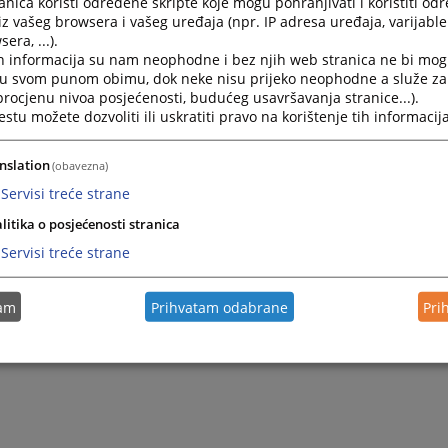
nica koristi određene skripte koje mogu pohranjivati i koristiti od
iz vašeg browsera i vašeg uređaja (npr. IP adresa uređaja, varijable 
era, ...).
h informacija su nam neophodne i bez njih web stranica ne bi mog
i u svom punom obimu, dok neke nisu prijeko neophodne a služe z
 procjenu nivoa posjećenosti, budućeg usavršavanja stranice...).
tu možete dozvoliti ili uskratiti pravo na korištenje tih informacija
nslation
(obavezna)
Servisi treće strane
litika o posjećenosti stranica
Servisi treće strane
tam
Prihvatam odabrane
Pri