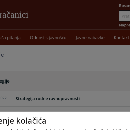
Bosan
račanici
Idi
na
Napre
sadržaj
aša pitanja
Odnosi s javnošću
Javne nabavke
Kontakt
je
egije
2022.
Strategija rodne ravnopravnosti
2010.
Strategija za odnose sa javnošću i informisanje
enje kolačića