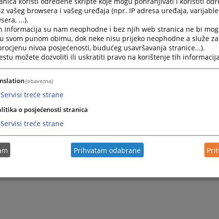
nica koristi određene skripte koje mogu pohranjivati i koristiti od
iz vašeg browsera i vašeg uređaja (npr. IP adresa uređaja, varijable 
era, ...).
h informacija su nam neophodne i bez njih web stranica ne bi mog
i u svom punom obimu, dok neke nisu prijeko neophodne a služe z
 procjenu nivoa posjećenosti, budućeg usavršavanja stranice...).
tu možete dozvoliti ili uskratiti pravo na korištenje tih informacija
nslation
(obavezna)
Servisi treće strane
litika o posjećenosti stranica
Trenutno nema v
Servisi treće strane
tam
Prihvatam odabrane
Pri