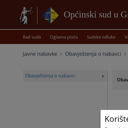
Općinski sud u G
Rad suda
Oglasna ploča
Sudske odluke
V
Javne nabavke
Obavještenja o nabavci
Obavještenja o nabavci
Obav
Korišt