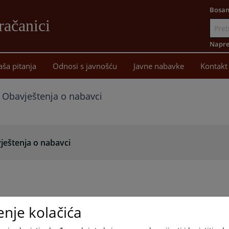
Bosan
račanici
Idi
na
Napre
sadržaj
aša pitanja
Odnosi s javnošću
Javne nabavke
Kontakt
Obavještenja o nabavci
ještenja o nabavci
enje kolačića