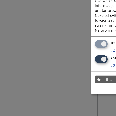
Ova web stra
informacije 
unutar brows
Neke od ovi
fukcionisat
stvari (npr.
Na ovom mjes
Tra
↓
2
Ana
↓
2
Ne prihva