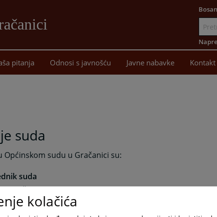
Bosan
račanici
Idi
na
Napre
sadržaj
aša pitanja
Odnosi s javnošću
Javne nabavke
Kontakt
je suda
u Općinskom sudu u Gračanici su:
ednik suda
usejin Šerbečić
enje kolačića