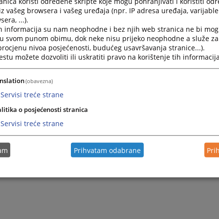
nica koristi određene skripte koje mogu pohranjivati i koristiti od
er Šerbečić
iz vašeg browsera i vašeg uređaja (npr. IP adresa uređaja, varijable 
lma Brkić
era, ...).
liha Hadžihasanović
h informacija su nam neophodne i bez njih web stranica ne bi mog
bina Hamidović
i u svom punom obimu, dok neke nisu prijeko neophodne a služe z
 procjenu nivoa posjećenosti, budućeg usavršavanja stranice...).
tu možete dozvoliti ili uskratiti pravo na korištenje tih informacija
nslation
(obavezna)
Servisi treće strane
litika o posjećenosti stranica
Servisi treće strane
tam
Prihvatam odabrane
Pri