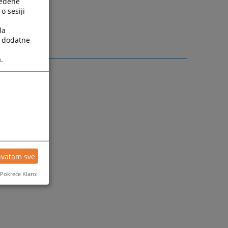
ređene
o sesiji
la
a dodatne
.
hvatam sve
Pokreće Klaro!