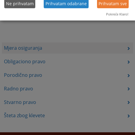
Ne prihvatam
Prihvatam odabrane
Prihvatam sve
Pokreće Klaro!
Mjera osiguranja
Obligaciono pravo
Porodično pravo
Radno pravo
Stvarno pravo
Šteta zbog klevete