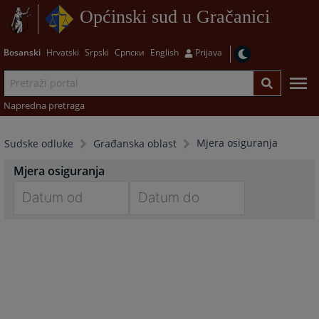
Općinski sud u Gračanici
Bosanski
Hrvatski
Srpski
Српски
English
Prijava
Napredna pretraga
Mjera osiguranja
Sudske odluke
Građanska oblast
Mjera osiguranja
Navigate
Navigate
forward
forward
to
to
interact
interact
with
with
the
the
calendar
calendar