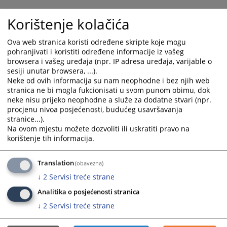
and
and
Korištenje kolačića
select
select
a
a
date.
date.
Ova web stranica koristi određene skripte koje mogu
pohranjivati i koristiti određene informacije iz vašeg
Press
Press
browsera i vašeg uređaja (npr. IP adresa uređaja, varijable o
the
the
sesiji unutar browsera, ...).
question
question
Neke od ovih informacija su nam neophodne i bez njih web
mark
mark
stranica ne bi mogla fukcionisati u svom punom obimu, dok
key
key
neke nisu prijeko neophodne a služe za dodatne stvari (npr.
Trenutno nema vijesti
to
to
procjenu nivoa posjećenosti, budućeg usavršavanja
stranice...).
get
get
Na ovom mjestu možete dozvoliti ili uskratiti pravo na
the
the
korištenje tih informacija.
keyboard
keyboard
shortcuts
shortcuts
Translation
for
for
(obavezna)
changing
changing
↓
2
Servisi treće strane
dates.
dates.
Analitika o posjećenosti stranica
↓
2
Servisi treće strane