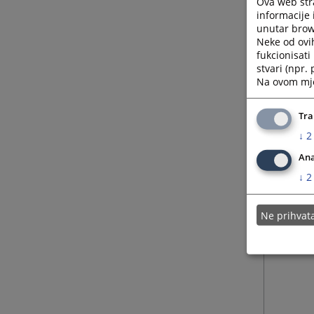
Ova web stra
informacije 
unutar brows
Neke od ovi
fukcionisat
stvari (npr.
Na ovom mjes
Tra
↓
2
Ana
↓
2
Ne prihva