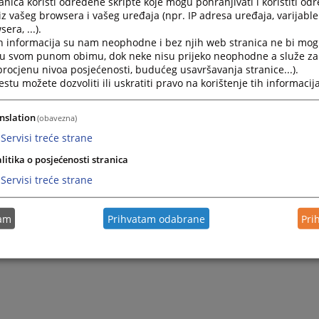
nica koristi određene skripte koje mogu pohranjivati i koristiti od
iz vašeg browsera i vašeg uređaja (npr. IP adresa uređaja, varijable 
era, ...).
h informacija su nam neophodne i bez njih web stranica ne bi mog
i u svom punom obimu, dok neke nisu prijeko neophodne a služe z
 procjenu nivoa posjećenosti, budućeg usavršavanja stranice...).
tu možete dozvoliti ili uskratiti pravo na korištenje tih informacija
nslation
(obavezna)
Servisi treće strane
litika o posjećenosti stranica
Servisi treće strane
tam
Prihvatam odabrane
Pri