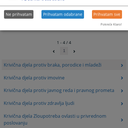
Ne prihvatam
Prihvatam odabrane
Prihvatam sve
Pokreće Klaro!
1 - 4 / 4
1
Krivična djela protiv braka, porodice i mladeži
Krivična djela protiv imovine
Krivična djela protiv javnog reda i pravnog prometa
Krivična djela protiv zdravlja ljudi
Krivična djela Zloupotreba ovlasti u privrednom
poslovanju