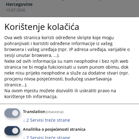
Hercegovine
calendar
calendar
13.07.2026.
and
and
select
select
Korištenje kolačića
Pravosnažna oslobađajuća presuda Općinskog suda u
a
a
Gračanici zbog krivičnog djela Nasilje u porodici
date.
date.
24.09.2025.
Ova web stranica koristi određene skripte koje mogu
Press
Press
pohranjivati i koristiti određene informacije iz vašeg
the
the
browsera i vašeg uređaja (npr. IP adresa uređaja, varijable o
Pravosnažna osuđujuća presuda Općinskog suda u
question
question
sesiji unutar browsera, ...).
Gračanici zbog krivičnog djela Laka tjelesna ozljeda
mark
mark
Neke od ovih informacija su nam neophodne i bez njih web
24.09.2025.
stranica ne bi mogla fukcionisati u svom punom obimu, dok
key
key
neke nisu prijeko neophodne a služe za dodatne stvari (npr.
to
to
Pravosnažna osuđujuća presuda Općinskog suda u
procjenu nivoa posjećenosti, budućeg usavršavanja
get
get
Gračanici zbog krivičnog djela Nasilje u porodici
stranice...).
the
the
Na ovom mjestu možete dozvoliti ili uskratiti pravo na
16.12.2024.
keyboard
keyboard
korištenje tih informacija.
shortcuts
shortcuts
for
for
Translation
(obavezna)
changing
changing
↓
2
Servisi treće strane
dates.
dates.
Analitika o posjećenosti stranica
↓
2
Servisi treće strane