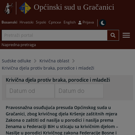
Općinski sud u Gračanici
Bosanski
Hrvatski
Srpski
Српски
English
Prijava
Napredna pretraga
Sudske odluke
Krivična oblast
Krivična djela protiv braka, porodice i mladeži
Krivična djela protiv braka, porodice i mladeži
Navigate
Navigate
Pravosnažna osuđujuća presuda Općinskog suda u
forward
forward
Gračanici, zbog krivičnog djela Kršenje zaštitnih mjera
to
to
Zakona o zaštiti od nasilja u porodici i nasilja prema
interact
interact
ženama u Federaciji BiH u sticaju sa krivičnim djelom –
with
with
Nasilje u porodici Krivičnog zakona Federacije Bosne i
the
the