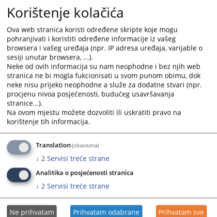
Korištenje kolačića
Ova web stranica koristi određene skripte koje mogu
pohranjivati i koristiti određene informacije iz vašeg
browsera i vašeg uređaja (npr. IP adresa uređaja, varijable o
sesiji unutar browsera, ...).
Neke od ovih informacija su nam neophodne i bez njih web
stranica ne bi mogla fukcionisati u svom punom obimu, dok
Trenutno nema vijesti
neke nisu prijeko neophodne a služe za dodatne stvari (npr.
procjenu nivoa posjećenosti, budućeg usavršavanja
stranice...).
Na ovom mjestu možete dozvoliti ili uskratiti pravo na
korištenje tih informacija.
Translation
(obavezna)
↓
2
Servisi treće strane
Analitika o posjećenosti stranica
↓
2
Servisi treće strane
Ne prihvatam
Prihvatam odabrane
Prihvatam sve