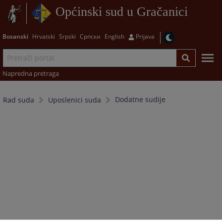
Općinski sud u Gračanici
Bosanski
Hrvatski
Srpski
Српски
English
Prijava
Napredna pretraga
Dodatne sudije
Rad suda
Uposlenici suda