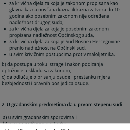
za krivična djela za koja je zakonom propisana kao
glavna kazna novčana kazna ili kazna zatvora do 10
godina ako posebnim zakonom nije određena
nadležnost drugog suda,
za krivična djela za koja je posebnim zakonom
propisana nadležnost Općinskog suda,
za krivična djela za koja je Sud Bosne i Hercegovine
prenio nadležnost na Općinski sud,
u svim krivičnim postupcima protiv maloljetnika,
b) da postupa u toku istrage i nakon podizanja
optužnice u skladu sa zakonom,
c) da odlučuje o brisanju osude i prestanku mjera
bezbjednosti i pravnih posljedica osude.
2. U građanskim predmetima da u prvom stepenu sudi
a) u svim građanskim sporovima i
b) u vanparničnom postupku