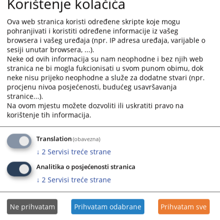
Korištenje kolačića
Ova web stranica koristi određene skripte koje mogu
3. U drugim predmetima
pohranjivati i koristiti određene informacije iz vašeg
browsera i vašeg uređaja (npr. IP adresa uređaja, varijable o
a) da sprovodi izvršni postupak,
sesiji unutar browsera, ...).
b) da određuje mjere obezbjeđenja
Neke od ovih informacija su nam neophodne i bez njih web
c) da obavlja zemljišnoknjižne poslove,
stranica ne bi mogla fukcionisati u svom punom obimu, dok
neke nisu prijeko neophodne a služe za dodatne stvari (npr.
d) da pruža pravnu pomoć sudovima u Bosni i
procjenu nivoa posjećenosti, budućeg usavršavanja
Hercegovini,
stranice...).
e) da vrši druge poslove određene zakonom.
Na ovom mjestu možete dozvoliti ili uskratiti pravo na
Nadležnost, unutrašnje uređenje i rad suda regulisani
korištenje tih informacija.
su Zakonom o sudovima Federacije BiH („Službene
novine F BiH” broj 38/05, 22/06, 63/10, 72/10, 7/13,
Translation
(obavezna)
52/14) , Pravilnikom o unutrašnjem sudskom
↓
2
Servisi treće strane
poslovanju („Službeni glasnik BiH” broj 66/12, 44/14,
Analitika o posjećenosti stranica
54/17, 60/17 i 30/18) i ostalim pozitivno-pravnim
propisima Bosne i Hercegovine i Federacije BiH.
↓
2
Servisi treće strane
3123
PREGLEDA
Ne prihvatam
Prihvatam odabrane
Prihvatam sve