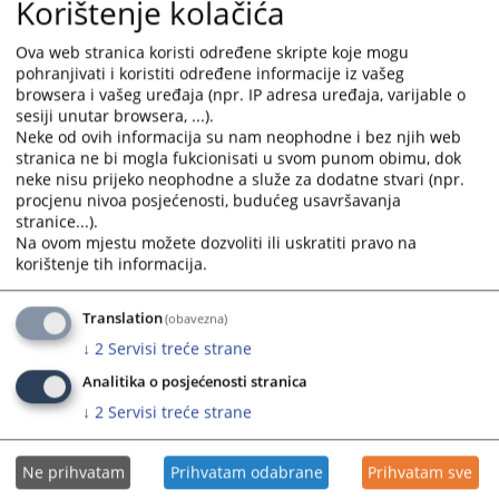
Korištenje kolačića
a
a
date.
date.
Kako mogu dobiti informacije o
Ova web stranica koristi određene skripte koje mogu
Press
Press
predmetu?
pohranjivati i koristiti određene informacije iz vašeg
the
the
27.03.2012.
browsera i vašeg uređaja (npr. IP adresa uređaja, varijable o
question
question
sesiji unutar browsera, ...).
mark
mark
Neke od ovih informacija su nam neophodne i bez njih web
key
key
stranica ne bi mogla fukcionisati u svom punom obimu, dok
to
to
neke nisu prijeko neophodne a služe za dodatne stvari (npr.
get
get
Šta je medijacija?
procjenu nivoa posjećenosti, budućeg usavršavanja
the
the
stranice...).
27.03.2012.
keyboard
keyboard
Na ovom mjestu možete dozvoliti ili uskratiti pravo na
shortcuts
shortcuts
korištenje tih informacija.
for
for
changing
changing
dates.
dates.
Translation
(obavezna)
Kako doći do zemljišno-knjižnog
↓
2
Servisi treće strane
izvatka?
Analitika o posjećenosti stranica
26.03.2012.
↓
2
Servisi treće strane
Ne prihvatam
Prihvatam odabrane
Prihvatam sve
1 - 4 / 4