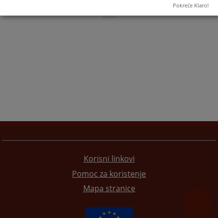
Pokreće Klaro!
1
Korisni linkovi
Pomoc za koristenje
Mapa stranice