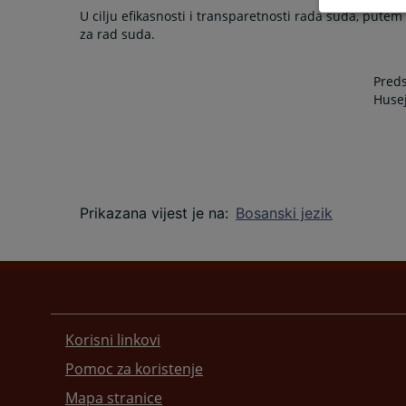
U cilju efikasnosti i transparetnosti rada suda, pute
za rad suda.
Predsjednik s
Husejin Šerbe
Prikazana vijest je na
:
Bosanski jezik
Korisni linkovi
Pomoc za koristenje
Mapa stranice