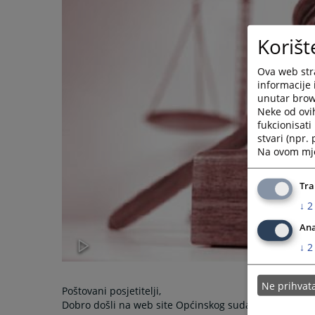
Korišt
Ova web stra
informacije 
unutar brows
Neke od ovi
fukcionisat
stvari (npr.
Na ovom mjes
Tra
↓
2
Ana
↓
2
Ne prihva
Poštovani posjetitelji,
Dobro došli na web site Općinskog suda u Gračanici.