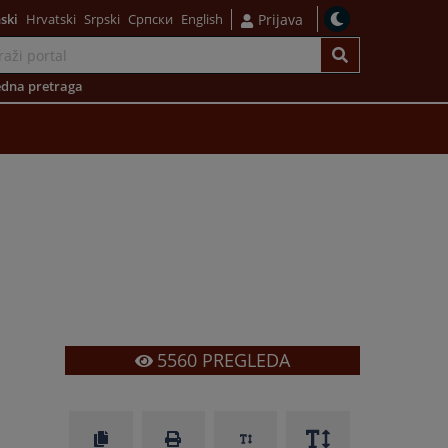
ski
Hrvatski
Srpski
Српски
English
Prijava
dna pretraga
5560
PREGLEDA