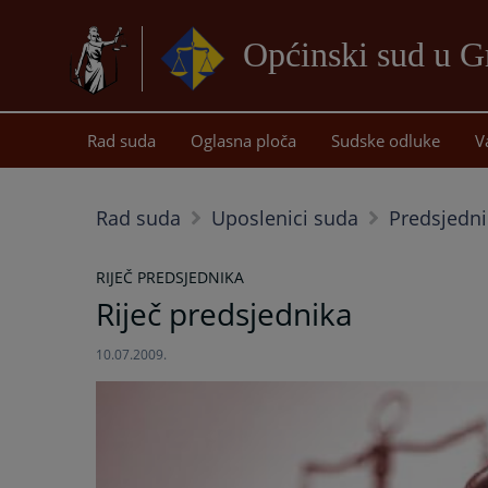
Općinski sud u G
Rad suda
Oglasna ploča
Sudske odluke
V
Rad suda
Uposlenici suda
Predsjedni
RIJEČ PREDSJEDNIKA
Riječ predsjednika
10.07.2009.