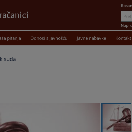
Bosan
račanici
Idi
na
Napre
sadržaj
aša pitanja
Odnosi s javnošću
Javne nabavke
Kontakt
k suda