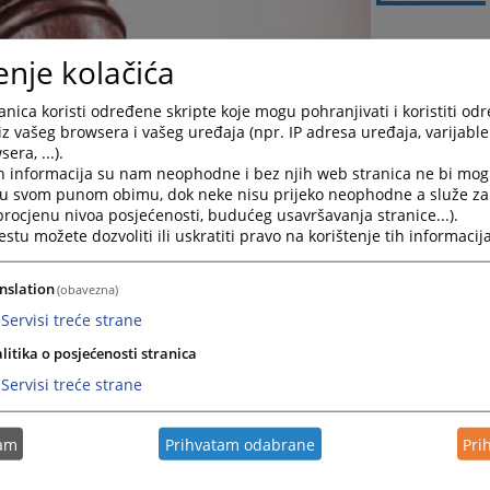
enje kolačića
nica koristi određene skripte koje mogu pohranjivati i koristiti od
iz vašeg browsera i vašeg uređaja (npr. IP adresa uređaja, varijable 
era, ...).
h informacija su nam neophodne i bez njih web stranica ne bi mog
i u svom punom obimu, dok neke nisu prijeko neophodne a služe z
 procjenu nivoa posjećenosti, budućeg usavršavanja stranice...).
tu možete dozvoliti ili uskratiti pravo na korištenje tih informacija
nslation
(obavezna)
Servisi treće strane
litika o posjećenosti stranica
Servisi treće strane
tam
Prihvatam odabrane
Pri