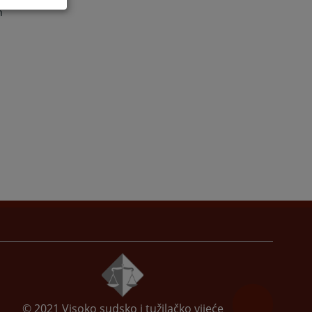
h
© 2021
Visoko sudsko i tužilačko vijeće