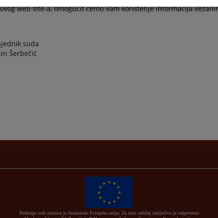
m ovog web site-a, omogućit ćemo Vam korištenje informacija vezani
uda
čić
Redizajn web stranice je finansirala Evropska unija. Za njen sadržaj isključivo je odgovorno