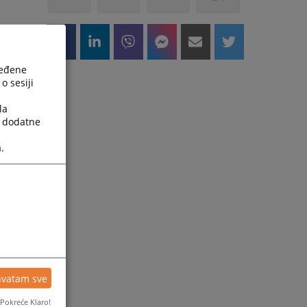
ređene
o sesiji
la
a dodatne
.
hvatam sve
Pokreće Klaro!