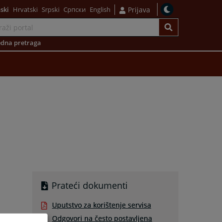
ski
Hrvatski
Srpski
Српски
English
Prijava
dna pretraga
Prateći dokumenti
Uputstvo za korištenje servisa
Odgovori na često postavljena