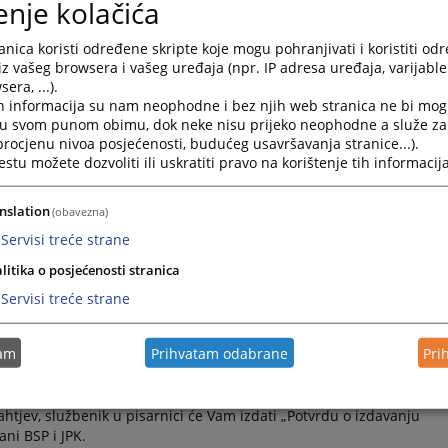
enje kolačića
nica koristi određene skripte koje mogu pohranjivati i koristiti od
iz vašeg browsera i vašeg uređaja (npr. IP adresa uređaja, varijable 
era, ...).
h informacija su nam neophodne i bez njih web stranica ne bi mog
i u svom punom obimu, dok neke nisu prijeko neophodne a služe z
 procjenu nivoa posjećenosti, budućeg usavršavanja stranice...).
tu možete dozvoliti ili uskratiti pravo na korištenje tih informacija
nslation
(obavezna)
Servisi treće strane
litika o posjećenosti stranica
upni kod (JPK)?
Servisi treće strane
dski predmet.
a stranku u sudskom postupku.
tam
Prihvatam odabrane
Pri
htjev, službenik u pisarnici će Vam izdati „Potvrdu o izdavanju
ani BSP i JPK.