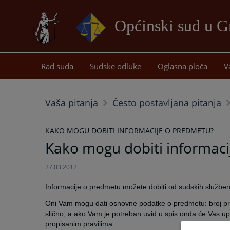
Općinski sud u G
Rad suda
Sudske odluke
Oglasna ploča
V
Vaša pitanja
Često postavljana pitanja
KAKO MOGU DOBITI INFORMACIJE O PREDMETU?
Kako mogu dobiti informac
27.03.2012.
Informacije o predmetu možete dobiti od sudskih službenika
Oni Vam mogu dati osnovne podatke o predmetu: broj pr
slično, a ako Vam je potreban uvid u spis onda će Vas up
propisanim pravilima.