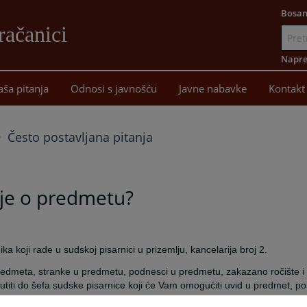
Bosan
račanici
Idi
na
Napre
sadržaj
aša pitanja
Odnosi s javnošću
Javne nabavke
Kontakt
Često postavljana pitanja
ije o predmetu?
 koji rade u sudskoj pisarnici u prizemlju, kancelarija broj 2.
edmeta, stranke u predmetu, podnesci u predmetu, zakazano ročište i
utiti do šefa sudske pisarnice koji će Vam omogućiti uvid u predmet, po