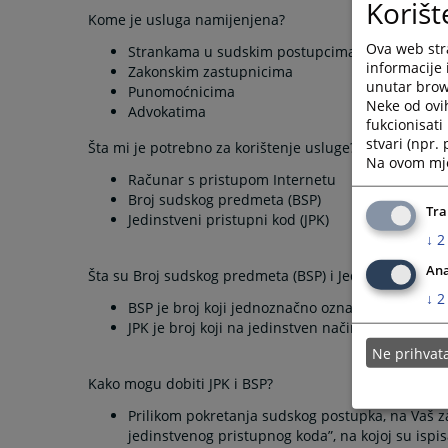
Korišt
Kome je usluga namijenjena?
Ova web stra
Strankama u sudskim postupcima
informacije 
Zakonskim zastupnicima
unutar brows
Punomoćnicima
Neke od ovi
Advokatima
fukcionisat
stvari (npr.
Šta mi je potrebno za korištenje usluge?
Na ovom mjes
Računar s pristupom Internetu
Broj sudskog predmeta (BSP)
Tra
Jedinstveni pristupni kod (JPK)
↓
2
Ana
Šta su Broj sudskog predmeta (BSP) i Jedinstveni prist
↓
2
BSP je broj koji jednoznačno označava svaki su
JPK je broj koji na jedinstven način identificir
Ne prihva
Kako mogu dobiti JPK i BSP?
Prilikom pokretanja sudskog postupka, na Vaš za
jedinstvenog pristupnog koda”, na kojoj su ispis