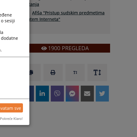
pitanja
Afiša "Pristup sudskim predmetima
ređene
putem Interneta"
o sesiji
la
a dodatne
1900
PREGLEDA
.
hvatam sve
Pokreće Klaro!