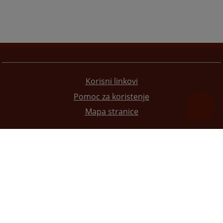
Korisni linkovi
Pomoc za koristenje
Mapa stranice
Redizajn web stranice je finansirala Evropska unija. Za njen sadržaj isključivo je odgovorno
Visoko sudsko i tužilačko vijeće BiH i ona ne odražava nužno stavove Evropske unije.