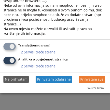
sesiji unutar browsera, ...).
Neke od ovih informacija su nam neophodne i bez njih web
stranica ne bi mogla fukcionisati u svom punom obimu, dok
neke nisu prijeko neophodne a služe za dodatne stvari (npr.
procjenu nivoa posjećenosti, budućeg usavršavanja
stranice...).
Trenutno nema vijesti
Na ovom mjestu možete dozvoliti ili uskratiti pravo na
korištenje tih informacija.
Translation
(obavezna)
↓
2
Servisi treće strane
Analitika o posjećenosti stranica
↓
2
Servisi treće strane
Ne prihvatam
Prihvatam odabrane
Prihvatam sve
Pokreće Klaro!