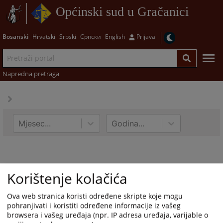
Općinski sud u Gračanici
Bosanski
Hrvatski
Srpski
Српски
English
Prijava
Napredna pretraga
Mjesec...
Godina...
Korištenje kolačića
Ova web stranica koristi određene skripte koje mogu
pohranjivati i koristiti određene informacije iz vašeg
browsera i vašeg uređaja (npr. IP adresa uređaja, varijable o