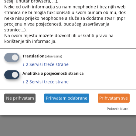
sesiji unutar browsera, ...).
Neke od ovih informacija su nam neophodne i bez njih web
stranica ne bi mogla fukcionisati u svom punom obimu, dok
neke nisu prijeko neophodne a služe za dodatne stvari (npr.
procjenu nivoa posjećenosti, budućeg usavršavanja
stranice...).
Trenutno nema vijesti
Na ovom mjestu možete dozvoliti ili uskratiti pravo na
korištenje tih informacija.
Translation
(obavezna)
↓
2
Servisi treće strane
Analitika o posjećenosti stranica
↓
2
Servisi treće strane
Ne prihvatam
Prihvatam odabrane
Prihvatam sve
Pokreće Klaro!