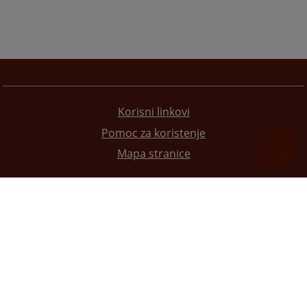
Korisni linkovi
Pomoc za koristenje
Mapa stranice
Redizajn web stranice je finansirala Evropska unija. Za njen sadržaj isključivo je odgovorno
Visoko sudsko i tužilačko vijeće BiH i ona ne odražava nužno stavove Evropske unije.