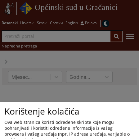
Općinski sud u Gračanici
Bosanski
Hrvatski
Srpski
Српски
English
Prijava
Napredna pretraga
Mjesec...
Godina...
Korištenje kolačića
Ova web stranica koristi određene skripte koje mogu
pohranjivati i koristiti određene informacije iz vašeg
browsera i vašeg uređaja (npr. IP adresa uređaja, varijable o