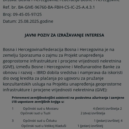
Ref. br. BA-GIVE-96760-BA-FBiH-CS-IC-25-A.4.3.1
Broj:
09-45-05-97/25
Datum: 25.08.2025.godine
JAVNI POZIV ZA IZRAŽAVANJE INTERESA
Bosna i Hercegovina/Federacija Bosna i Hercegovina je na
zemelju Sporazuma o zajmu za Projekt unapređenja
geoprostorne infrastrukture i procjene vrijednosti nekretnina
(GIVE), između Bosne i Hercegovine i Međunarodne Banke za
obnovu i razvoj – IBRD dobila sredstva i namjerava da iskoristi
dio ovog kredita za plaćanja po ugovoru za pružanje
konzultantskih usluga na Projektu unapređenja geoprostorne
infrastrukture i procjene vrijednosti nekretnina (GIVE):
Privremeni zemljišnoknjižni asistenti na poslovima ažuriranja i zamjene
i/ili uspostave zemljišnih knjiga u:
1 Općinski sud u Mostaru 4 (četiri) izvršitelja 2
Općinski sud u Tuzli 2 (dva) izvršitelja
3 Općinski sud u Čitluku 1 (jedan) izvršitelj
4
Općinski sud u Velikoj Kladuši 1 (jedan) izvršitelj