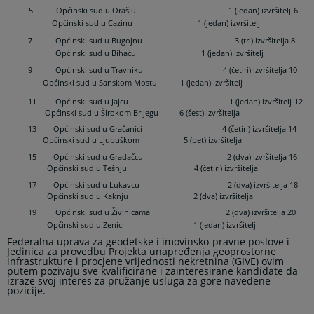
5 Općinski sud u Orašju 1 (jedan) izvršitelj
6
Općinski sud u Cazinu 1 (jedan) izvršitelj
7 Općinski sud u Bugojnu 3 (tri) izvršitelja 8
Općinski sud u Bihaću 1 (jedan) izvršitelj
9 Općinski sud u Travniku 4 (četiri) izvršitelja 10
Općinski sud u Sanskom Mostu 1 (jedan) izvršitelj
11 Općinski sud u Jajcu 1 (jedan) izvršitelj
12
Općinski sud u Širokom Brijegu 6 (šest) izvršitelja
13 Općinski sud u Gračanici 4 (četiri) izvršitelja 14
Općinski sud u Ljubuškom 5 (pet) izvršitelja
15 Općinski sud u Gradačcu 2 (dva) izvršitelja 16
Općinski sud u Tešnju 4 (četiri) izvršitelja
17 Općinski sud u Lukavcu 2 (dva) izvršitelja 18
Općinski sud u Kaknju 2 (dva) izvršitelja
19 Općinski sud u Živinicama 2 (dva) izvršitelja 20
Općinski sud u Zenici 1 (jedan) izvršitelj
Federalna uprava za geodetske i imovinsko-pravne poslove i
Jedinica za provedbu Projekta unapređenja geoprostorne
infrastrukture i procjene vrijednosti nekretnina (GIVE) ovim
putem pozivaju sve kvalificirane i zainteresirane kandidate da
izraze svoj interes za pružanje usluga za gore navedene
pozicije.