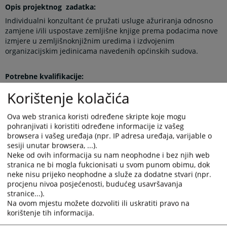
Opis projektnog zadatka:
Individualni konzultant će pružati usluge ažuriranja odnosno
zamjene i/ili uspostave zemljišne knjige prema podacima nove
izmjere u zemljišnoknjižnim uredima i izdvojenim
organizacijskim jedinicama navedenih općinskih sudova.
Potrebne kvalifikacije:
Pravni fakultet VSS - VII stupanj ili visoko obrazovanje
•
Korištenje kolačića
prvog, drugog ili trećeg ciklusa po Bolonjskom sustavu
školovanja sa najmanje 180 ECTS bodova,
Poznavanje rada sa MS Office programima,
•
Ova web stranica koristi određene skripte koje mogu
pohranjivati i koristiti određene informacije iz vašeg
Najmanje 1 (jedna) godina radnog iskustva na poslovima
•
browsera i vašeg uređaja (npr. IP adresa uređaja, varijable o
sa visokom stručnom spremom.
sesiji unutar browsera, ...).
Poznavanje zakona o zemljišnim knjigama koji se
•
Neke od ovih informacija su nam neophodne i bez njih web
primjenjuju u Federaciji BiH
stranica ne bi mogla fukcionisati u svom punom obimu, dok
Poželjno je, ali nije obvezujuće, da kandidat u vrijeme
neke nisu prijeko neophodne a služe za dodatne stvari (npr.
prijavljivanja na oglas, posjeduje uvjerenja o položenom ispitu
procjenu nivoa posjećenosti, budućeg usavršavanja
općeg znanja, stručnom ili pravosudnom ispitu izdata od
stranice...).
nadležnih institucija u Federaciji BiH.
Na ovom mjestu možete dozvoliti ili uskratiti pravo na
korištenje tih informacija.