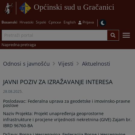
Općinski sud u Gračanici
Bosanski
Hrvatski
Srpski
Српски
English
Prijava
Napredna pretraga
Odnosi s javnošću
Vijesti
Aktuelnosti
JAVNI POZIV ZA IZRAŽAVANJE INTERESA
28.08.2025.
Poslodavac: Federalna uprava za geodetske i imovinsko-pravne
poslove
Naziv Projekta: Projekt unapređenja geoprostorne
infrastrukture i procjene vrijednosti nekretnina (GIVE) Zajam br.
IBRD 96760-BA
Država: Bosna i Hercegovina, Federacija Bosne i Hercegovine