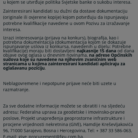
u kojem se utvrđuje politika Svjetske banke o sukobu interesa.
Zainteresirani kandidati su dužni da dostave dokumentaciju
(originale ili ovjerene kopije) kojom potvrđuju da ispunjavaju
potrebne kvalifikacije navedene u ovom Pozivu za izražavanje
interesa.
Izrazi interesovanja (prijava na konkurs), biografija, kao i
potrebna dokumentacija (dokumentacija kojom se dokazuje
ispunjavanje uslova iz konkursa, navedenih u dijelu: Potrebne
kvalifikacije) moraju biti dostavljeni
najkasnije 15 dana
od dana
objave ovog oglasa u dnevnim novinama,
na adrese Općinskih
sudova koje su navedene na njihovim zvaničnim web
stranicama u kojima zainteresirani kandidati
apliciraju za
oglašavanu poziciju
.
Neblagovremene i nepotpune prijave neće biti uzete u
razmatranje.
Za sve dodatne informacije možete se obratiti i na sljedeću
adresu: Federalna uprava za geodetske i imovinsko-pravne
poslove, Projekt unapređenja geoprostorne infrastrukture i
procjene vrijednosti nekretnina (GIVE), Hamdije Kreševljakovića
96, 71000 Sarajevo, Bosna i Hercegovina, Tel: + 387 33 586-063,
E-mail: give_procurement@fgu.com.ba.